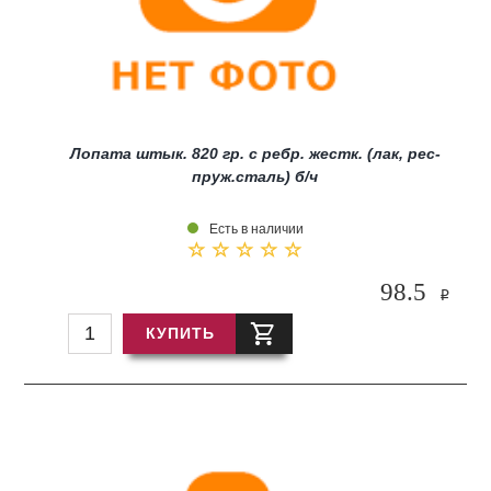
Лопата штык. 820 гр. с ребр. жестк. (лак, рес-
пруж.сталь) б/ч
Есть в наличии
98.5
i
КУПИТЬ