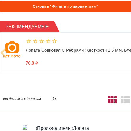
Открыть "Фильтр по параметрам"
РЕКОМЕНДУЕМЫЕ
Лопата Совковая С Ребрами Жесткости 1,5 Мм, Б/Ч
76.8
i
Лопата Штыковая 900гр. (бронза, Рессорно-Пружин
от дешевых к дорогим
16
Галер
134
i